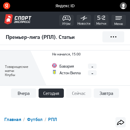
Игры
Новости
Матчи
Меню
Премьер-лига (РПЛ). Статьи
Не начался, 15:00
-
Бавария
Товарищеские
матчи
-
Астон Вилла
Клубы
Вчера
Сегодня
Сейчас
Завтра
Главная
Футбол
РПЛ