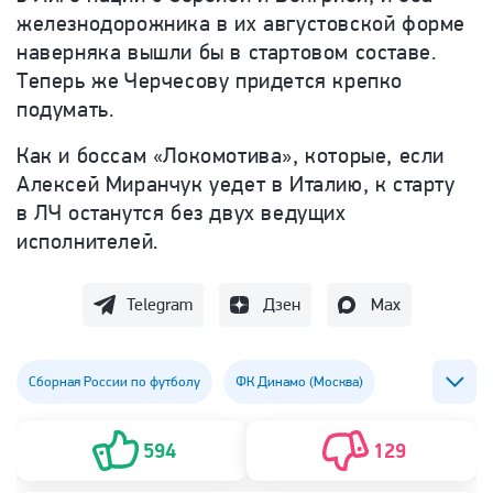
железнодорожника в их августовской форме
наверняка вышли бы в стартовом составе.
Теперь же Черчесову придется крепко
подумать.
Как и боссам «Локомотива», которые, если
Алексей Миранчук уедет в Италию, к старту
в ЛЧ останутся без двух ведущих
исполнителей.
Telegram
Дзен
Max
Сборная России по футболу
ФК Динамо (Москва)
ФК Зенит
ФК Краснодар
ФК Локомотив (Москва)
594
129