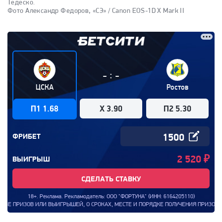
Тедеско.
Фото Александр Федоров, «СЭ» / Canon EOS-1D X Mark II
:
-
-
ЦСКА
Ростов
П1 1.68
X 3.90
П2 5.30
ФРИБЕТ
2 520
₽
ВЫИГРЫШ
СДЕЛАТЬ СТАВКУ
18+. Реклама. Рекламодатель: ООО "ФОРТУНА" (ИНН: 6164205110)
ВЫИГРЫШЕЙ, О СРОКАХ, МЕСТЕ И ПОРЯДКЕ ПОЛУЧЕНИЯ ПРИЗОВ ИЛИ ВЫИГРЫШЕЙ УК