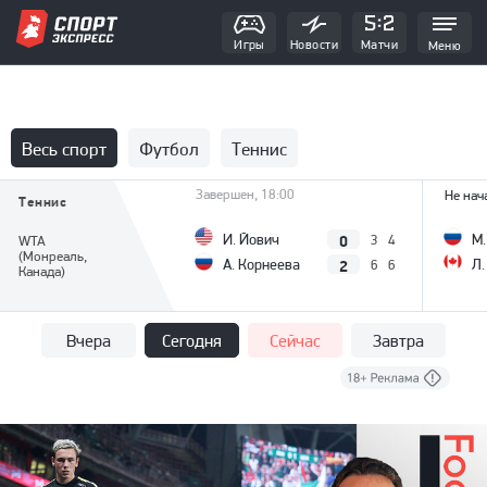
Игры
Новости
Матчи
Меню
Весь спорт
Футбол
Теннис
Завершен, 18:00
Не нач
Теннис
0
И. Йович
М.
3
4
WTA
(Монреаль,
2
А. Корнеева
Л.
6
6
Канада)
Вчера
Сегодня
Сейчас
Завтра