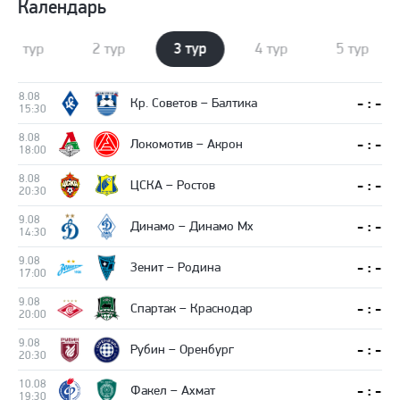
Календарь
1 тур
2 тур
3 тур
4 тур
5 тур
8.08
- : -
Кр. Советов – Балтика
15:30
8.08
- : -
Локомотив – Акрон
18:00
8.08
- : -
ЦСКА – Ростов
20:30
9.08
- : -
Динамо – Динамо Мх
14:30
9.08
- : -
Зенит – Родина
17:00
9.08
- : -
Спартак – Краснодар
20:00
9.08
- : -
Рубин – Оренбург
20:30
10.08
- : -
Факел – Ахмат
19:30