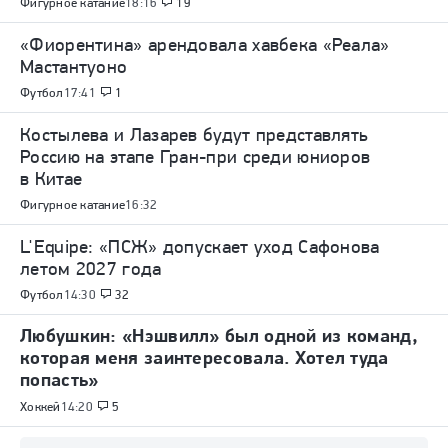
Фигурное катание
18:16
19
«Фиорентина» арендовала хавбека «Реала»
Мастантуоно
Футбол
17:41
1
Костылева и Лазарев будут представлять
Россию на этапе Гран-при среди юниоров
в Китае
Фигурное катание
16:32
L'Equipe: «ПСЖ» допускает уход Сафонова
летом 2027 года
Футбол
14:30
32
Любушкин: «Нэшвилл» был одной из команд,
которая меня заинтересовала. Хотел туда
попасть»
Хоккей
14:20
5