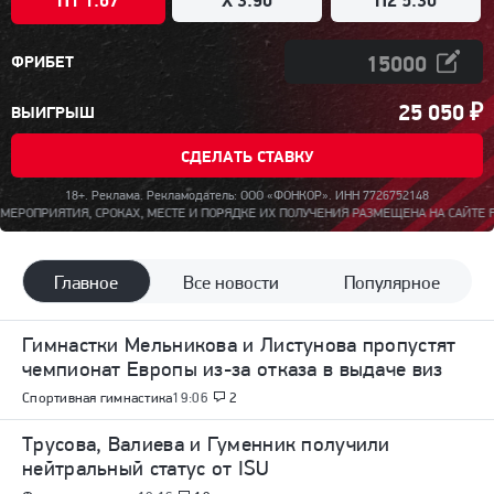
ФРИБЕТ
25 050
₽
ВЫИГРЫШ
СДЕЛАТЬ СТАВКУ
18+. Реклама. Рекламодатель: ООО «ФОНКОР». ИНН 7726752148
 ПОЛУЧЕНИЯ РАЗМЕЩЕНА НА САЙТЕ FON.BET. СРОК ДЕЙСТВИЯ ПРОГРАММЫ ЛОЯЛЬНОС
Главное
Все новости
Популярное
Гимнастки Мельникова и Листунова пропустят
чемпионат Европы из-за отказа в выдаче виз
Спортивная гимнастика
19:06
2
Трусова, Валиева и Гуменник получили
нейтральный статус от ISU