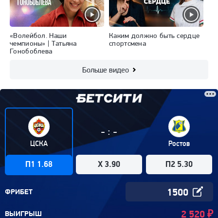
«Волейбол. Наши
Каким должно быть сердце
«К
чемпионы» | Татьяна
спортсмена
Ку
Гонобоблева
ма
Больше видео
:
-
-
ЦСКА
Ростов
П1 1.68
X 3.90
П2 5.30
ФРИБЕТ
2 520
₽
ВЫИГРЫШ