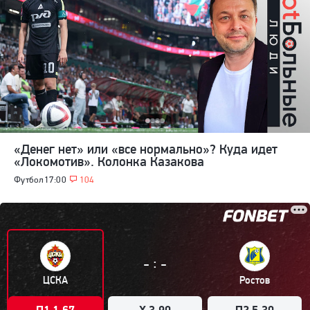
«Денег нет» или «все нормально»? Куда идет
«Локомотив». Колонка Казакова
Футбол
17:00
104
:
-
-
ЦСКА
Ростов
П1 1.67
X 3.90
П2 5.30