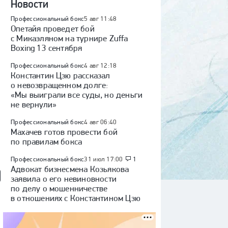
Новости
Профессиональный бокс
5 авг 11:48
Опетайя проведет бой
с Микаэляном на турнире Zuffa
Boxing 13 сентября
Профессиональный бокс
4 авг 12:18
Константин Цзю рассказал
о невозвращенном долге:
«Мы выиграли все суды, но деньги
не вернули»
Профессиональный бокс
4 авг 06:40
Махачев готов провести бой
по правилам бокса
Профессиональный бокс
31 июл 17:00
1
Адвокат бизнесмена Козьякова
заявила о его невиновности
по делу о мошенничестве
в отношениях с Константином Цзю