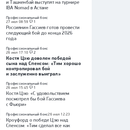
и Ташкенбай выступят на турнире
IBA Nomad в Астане
Профессиональный бокс
27 июл 08:59
1
Россиянин Гассиев готов провести
следующий бой до конца 2026
года
Профессиональный бокс
26 июл 17:10
2
Костя Цзю доволен победой
сына над Спенсом: «Тим хорошо
контролировал бой
и заслуженно выиграл»
Профессиональный бокс
26 июл 15:45
1
Костя Цзю: «С удовольствием
посмотрел бы бой Гассиева
с Фьюри»
Профессиональный бокс
26 июл 12:23
Кроуфорд о победе Цзю над
Спенсом: «Тим сделал все как