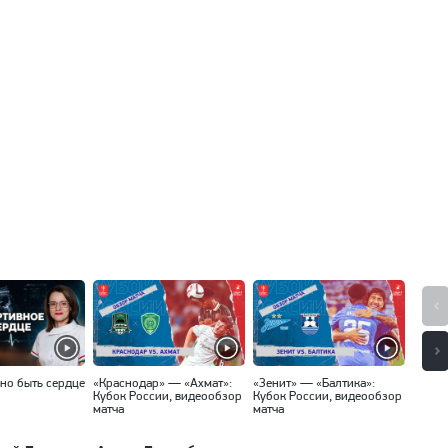
но быть сердце
«Краснодар» — «Ахмат»:
«Зенит» — «Балтика»:
«Спар
Кубок России, видеообзор
Кубок России, видеообзор
Кубок
матча
матча
матча