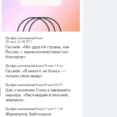
Профессиональный бокс
29 июл 14:00
1
Гассиев: «Нет другой страны, как
Россия, с таким количеством топ-
боксеров»
Профессиональный бокс
29 июл 13:44
Гассиев: «Я никого не боюсь —
только свою маму»
Профессиональный бокс
28 июл 09:51
Цзю о решении Спенса завершить
карьеру: «Наслаждайся пенсией,
чемпион»
так» — «Оренбург»:
«Факел» — «Динамо»
Куда перейдет Кузнецов /
 России, видеообзор
(Москва): Кубок России,
Глотов в СКА / трансферы
видеообзор матча
КХЛ
Профессиональный бокс
27 июл 11:30
Жумагулов, Бибосынов