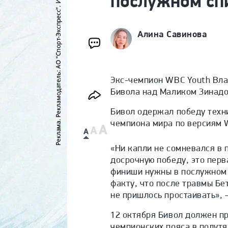
послужном сп
Алина Савинова
Экс-чемпион WBC Youth Вл
Бивола над Маликом Зинадо
Бивол одержал победу техн
чемпиона мира по версиям 
«Ни капли не сомневался в 
досрочную победу, это перв
финиши нужны в послужном с
факту, что после травмы Бе
не пришлось простаивать»,
12 октября Бивол должен пр
чемпионских пояса в полут