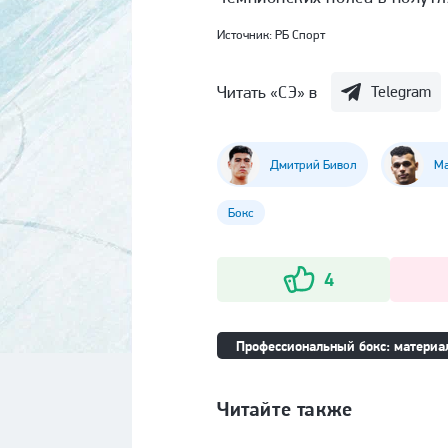
Источник:
РБ Спорт
Читать «СЭ» в
Telegram
Дмитрий Бивол
Ма
Бокс
4
Профессиональный бокс: материал
Читайте также