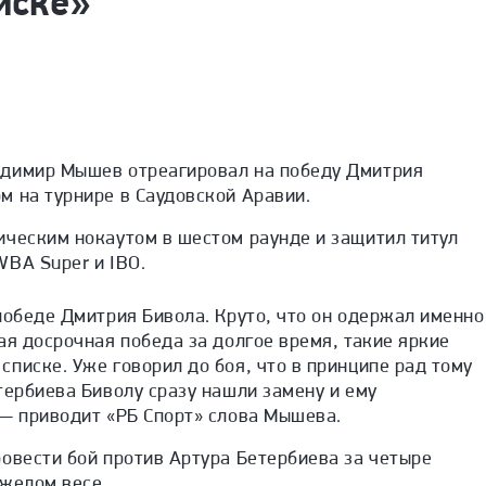
иске»
адимир Мышев отреагировал на победу Дмитрия
м на турнире в Саудовской Аравии.
ическим нокаутом в шестом раунде и защитил титул
WBA Super и IBO.
победе Дмитрия Бивола. Круто, что он одержал именно
ая досрочная победа за долгое время, такие яркие
писке. Уже говорил до боя, что в принципе рад тому
тербиева Биволу сразу нашли замену и ему
 — приводит «РБ Спорт» слова Мышева.
овести бой против Артура Бетербиева за четыре
яжелом весе.