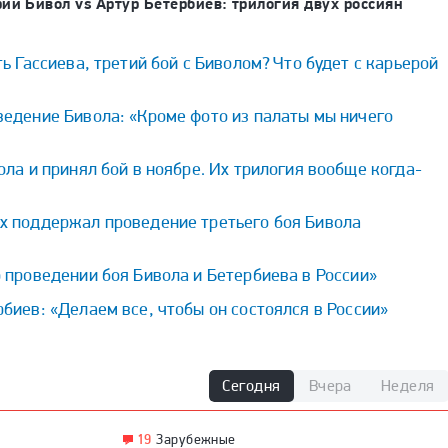
ий Бивол vs Артур Бетербиев: трилогия двух россиян
ь Гассиева, третий бой с Биволом? Что будет с карьерой
едение Бивола: «Кроме фото из палаты мы ничего
ола и принял бой в ноябре. Их трилогия вообще когда-
х поддержал проведение третьего боя Бивола
 проведении боя Бивола и Бетербиева в России»
биев: «Делаем все, чтобы он состоялся в России»
Сегодня
Вчера
Неделя
19
Зарубежные