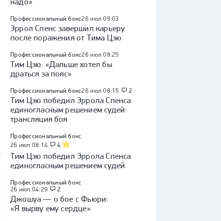
надо»
Профессиональный бокс
26 июл 09:03
Эррол Спенс завершил карьеру
после поражения от Тима Цзю
у
Профессиональный бокс
26 июл 08:25
Тим Цзю: «Дальше хотел бы
драться за пояс»
Профессиональный бокс
26 июл 08:15
2
Тим Цзю победил Эррола Спенса
единогласным решением судей:
трансляция боя
Профессиональный бокс
26 июл 08:14
4
Тим Цзю победил Эррола Спенса
единогласным решением судей
Профессиональный бокс
26 июл 04:29
2
Джошуа — о бое с Фьюри:
«Я вырву ему сердце»