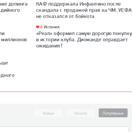
ние допинга
КАФ поддержала Инфантино после
едийного
скандала с продажей прав на ЧМ. УЕФА
не отказался от бойкота
8
Испания
ли
«Реал» оформил самую дорогую покупк
7 миллионов
в истории клуба. Диоманде оправдает
ожидания?
льше
едного
Новые
Начало
Популярные