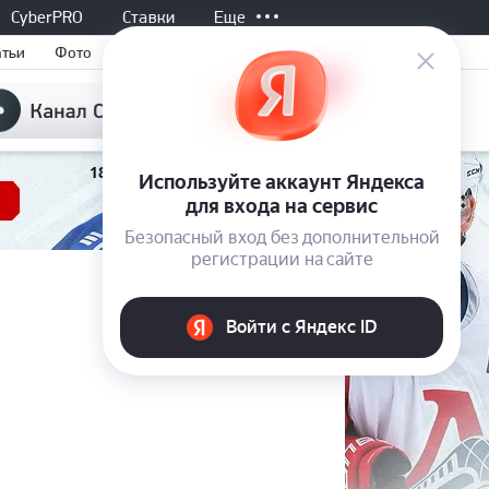
CyberPRO
Ставки
Еще
атьи
Фото