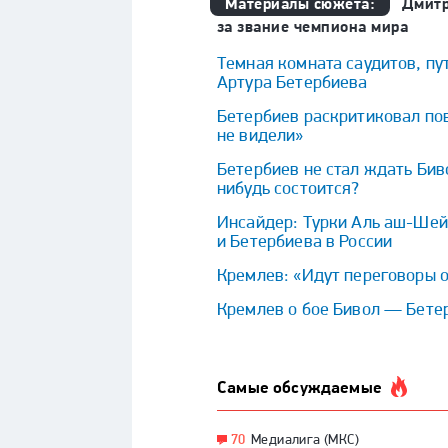
Материалы сюжета:
Дмитр
за звание чемпиона мира
Темная комната саудитов, пут
Артура Бетербиева
Бетербиев раскритиковал пов
не видели»
Бетербиев не стал ждать Бив
нибудь состоится?
Инсайдер: Турки Аль аш-Шей
и Бетербиева в России
Кремлев: «Идут переговоры о
Кремлев о бое Бивол — Бетер
Самые обсуждаемые
70
Медиалига (МКС)