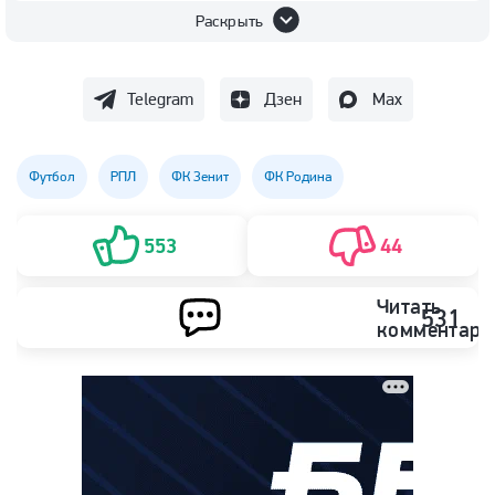
Раскрыть
Telegram
Дзен
Max
Футбол
РПЛ
ФК Зенит
ФК Родина
553
44
Читать
531
комментари