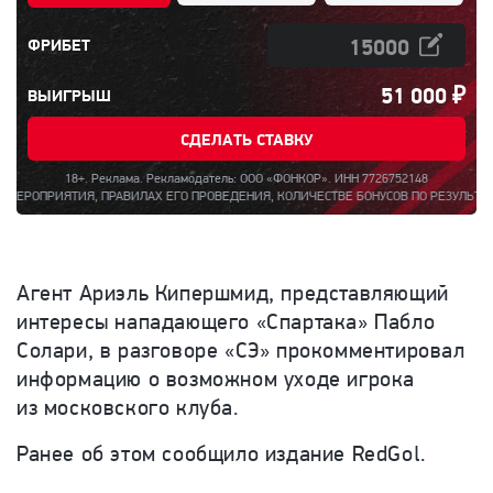
ФРИБЕТ
51 000
₽
ВЫИГРЫШ
СДЕЛАТЬ СТАВКУ
18+. Реклама. Рекламодатель: ООО «ФОНКОР». ИНН 7726752148
, ПРАВИЛАХ ЕГО ПРОВЕДЕНИЯ, КОЛИЧЕСТВЕ БОНУСОВ ПО РЕЗУЛЬТАТАМ МЕРОПРИЯТИ
Агент Ариэль Кипершмид, представляющий
интересы нападающего «Спартака» Пабло
Солари, в разговоре «СЭ» прокомментировал
информацию о возможном уходе игрока
из московского клуба.
Ранее об этом сообщило издание RedGol.