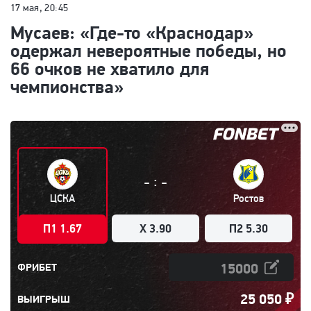
17 мая, 20:45
Мусаев: «Где-то «Краснодар»
одержал невероятные победы, но
66 очков не хватило для
чемпионства»
:
-
-
ЦСКА
Ростов
П1 1.67
X 3.90
П2 5.30
ФРИБЕТ
25 050
₽
ВЫИГРЫШ