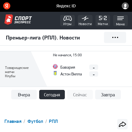
Игры
Новости
Матчи
Меню
Премьер-лига (РПЛ). Новости
Не начался, 15:00
-
Бавария
Товарищеские
матчи
-
Астон Вилла
Клубы
Вчера
Сегодня
Сейчас
Завтра
Главная
Футбол
РПЛ