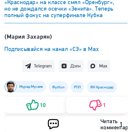
«Краснодар» на классе смял «Оренбург»,
но не дождался осечки «Зенита». Теперь
полный фокус на суперфинале Кубка
(Мария Захарян)
Подписывайся на канал «СЭ» в Max
Telegram
Дзен
Max
Мурад Мусаев
Футбол
РПЛ
ФК Краснодар
10
1
Читать
1
комментари