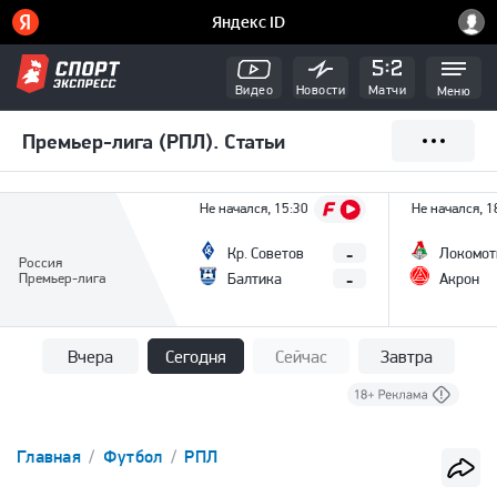
Видео
Новости
Матчи
Меню
Премьер-лига (РПЛ). Статьи
Не начался, 15:30
Не начался, 1
-
Кр. Советов
Локомот
Россия
-
Премьер-лига
Балтика
Акрон
Вчера
Сегодня
Сейчас
Завтра
Главная
Футбол
РПЛ