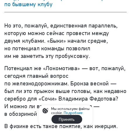
по бывшему клубу
Но это, пожалуй, единственная параллель,
которую можно сейчас провести между
двумя клубами. «Быки» начали средне,
но потенциал команды позволил
им не заметить эту пробуксовку.
Потенциал же «Локомотива» — вот, пожалуй,
сегодня главный вопрос
по железнодорожникам. Бронза весной —
был ли это прыжок выше головы, как недавно
серебро для «Сочи» Владимира Федотова?
И можно ли взлететь так еще раз —
Мы используем файлы
в обозримой перспективе?
cookie.
Подробнее
Принять
В физике есть такое понятие, как инерция.