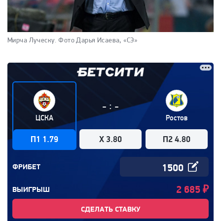
Мирча Луческу.
Фото Дарья Исаева, «СЭ»
:
-
-
ЦСКА
Ростов
П1 1.79
X 3.80
П2 4.80
ФРИБЕТ
2 685
₽
ВЫИГРЫШ
СДЕЛАТЬ СТАВКУ