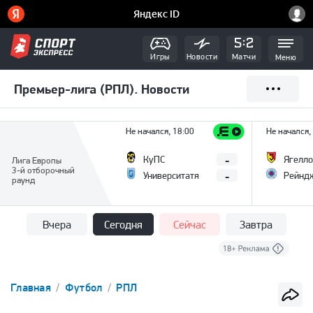
Игры
Новости
Матчи
Меню
Премьер-лига (РПЛ). Новости
Не начался, 18:00
Не начался,
-
КуПС
Ягелло
Лига Европы
3-й отборочный
-
Университатя
Рейнд
раунд
Вчера
Сегодня
Сейчас
Завтра
Главная
Футбол
РПЛ