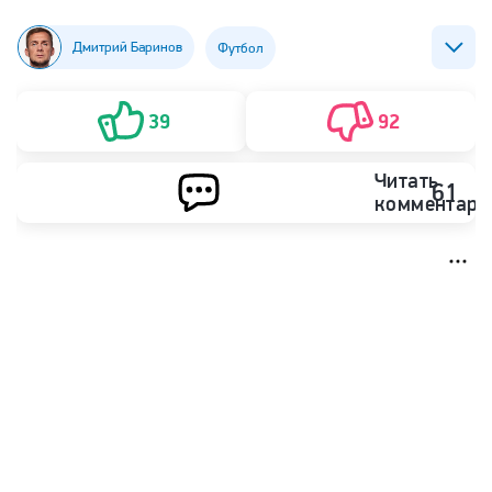
Дмитрий Баринов
Футбол
ФК Локомотив (Москва)
ФК ЦСКА (Москва)
39
92
Читать
61
комментари