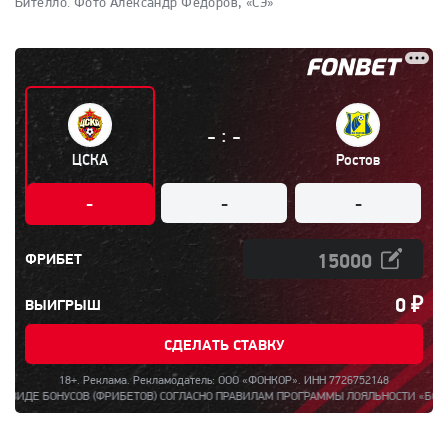
Бителло.
Фото Александр Федоров, «СЭ»
:
-
-
ЦСКА
Ростов
-
-
-
ФРИБЕТ
0
₽
ВЫИГРЫШ
СДЕЛАТЬ СТАВКУ
18+. Реклама. Рекламодатель: ООО «ФОНКОР». ИНН 7726752148
ОВ (ФРИБЕТОВ) СОГЛАСНО ПРАВИЛАМ ПРОГРАММЫ ЛОЯЛЬНОСТИ «БОНУС ЗА РЕГИСТРА