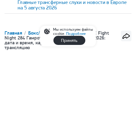
Главные трансферные слухи и новости в Европе
на 5 августа 2026
Мы используем файлы
Главная
Бокс/ММА
ММА
UFC
UFC Fight
cookie.
Подробнее
Night 284 Гамрот — Салкиллд, 9 августа 2026:
Принять
дата и время, кард турнира, где смотреть
трансляцию
Сегодня, 16:00
UFC Fight Night 284 Гамрот —
Салкиллд: дата и время, кард
турнира, где смотреть трансляцию
Валентина Глазко
редактор интернет отдела