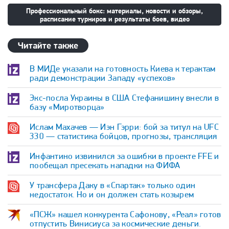
Профессиональный бокс: материалы, новости и обзоры,
расписание турниров и результаты боев, видео
Читайте также
В МИДе указали на готовность Киева к терактам
ради демонстрации Западу «успехов»
Экс-посла Украины в США Стефанишину внесли в
базу «Миротворца»
Ислам Махачев — Иэн Гэрри: бой за титул на UFC
330 — статистика бойцов, прогнозы, трансляция
Инфантино извинился за ошибки в проекте FFE и
пообещал пресекать нападки на ФИФА
У трансфера Даку в «Спартак» только один
недостаток. Но и он должен стать козырем
«ПСЖ» нашел конкурента Сафонову, «Реал» готов
отпустить Винисиуса за космические деньги.