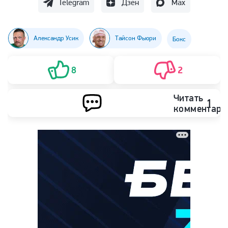
Telegram
Дзен
Max
Александр Усик
Тайсон Фьюри
Бокс
8
2
Читать
1
комментари