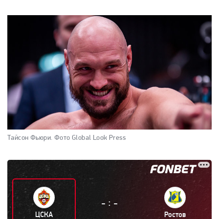
Тайсон Фьюри.
Фото Global Look Press
:
-
-
ЦСКА
Ростов