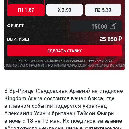
П1 1.67
X 3.90
П2 5.30
ФРИБЕТ
25 050
₽
ВЫИГРЫШ
СДЕЛАТЬ СТАВКУ
18+. Реклама. Рекламодатель: ООО «ФОНКОР». ИНН 7726752148
ГЛАСНО ПРАВИЛАМ ПРОГРАММЫ ЛОЯЛЬНОСТИ «БОНУС ЗА РЕГИСТРАЦИЮ ДО 15000». П
В Эр-Рияде (Саудовская Аравия) на стадионе
Kingdom Arena состоится вечер бокса, где
в главном событии подерутся украинец
Александр Усик и британец Тайсон Фьюри
в ночь с 18 на 19 мая. Их поединок
за звание
абсолютного чемпиона мира в супертяжелом