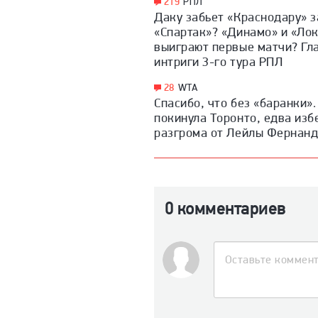
219
РПЛ
Даку забьет «Краснодару» з
«Спартак»? «Динамо» и «Ло
выиграют первые матчи? Гл
интриги 3-го тура РПЛ
28
WTA
Спасибо, что без «баранки»
покинула Торонто, едва из
разгрома от Лейлы Фернан
0 комментариев