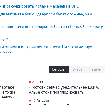
ит секундировать Ислама Махачева в UFC
ля Махачева бой с Эдвардсом будет сложнее, чем
 переводил и контролировал Дастина Порье. Легко могу
лоун»
емпион в истории легкого веса. Никто за четыре
бонусов
Сегодня
Вчера
Неделя
26
РПЛ
Спартаке»
«Ростов» сейчас убедительнее ЦСКА.
 и то же,
Альбе стоит поаплодировать
Зениту»
18
Гандбол