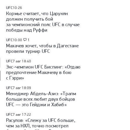
UFC
10:26
Кормье считает, что Царукян
должен получить бой
за чемпионский пояс UFC в случае
победы над Руффи
UFC
10:00
1
Махачев хочет, чтобы в Дагестане
провели турнир UFC
UFC
7 авг 18:40
Экс-чемпион UFC Биспинг: «Отдаю
предпочтение Махачеву в бою
с Гэрри»
так» — «Оренбург»:
«Факел» — «Динамо»
Куда перейдет Кузнецов /
UFC
7 авг 18:09
 России, видеообзор
(Москва): Кубок России,
Глотов в СКА / трансферы
видеообзор матча
КХЛ
Менеджер Абдель-Азиз: «Трапм
больше всех любит двух бойцов
UFC — это Гейджи и Хабиб»
UFC
7 авг 17:22
Расулов: «Слежу за UFC больше,
чем за НХЛ, точно посмотрел