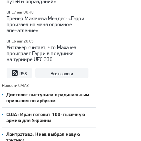
путей и оправданий»
UFC
7 авг 00:48
Тренер Махачева Мендес: «Гэрри
произвел на меня огромное
впечатление»
UFC
6 авг 20:05
Уиттакер считает, что Махачев
проиграет Гэрри в поединке
на турнире UFC 330
RSS
Все новости
Новости СМИ2
Диетолог выступила с радикальным
призывом по арбузам
США: Иран готовит 100-тысячную
армию для Украины
Лантратова: Киев выбрал новую
тактику