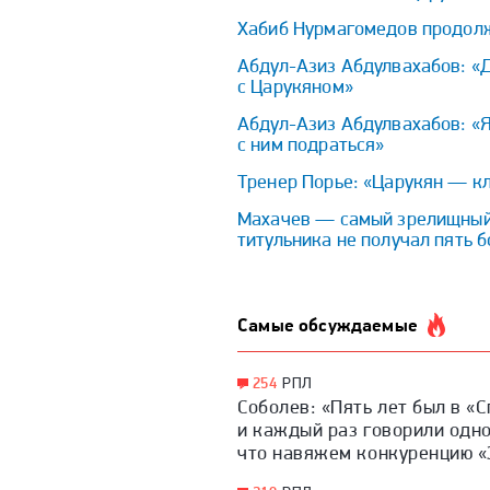
Хабиб Нурмагомедов продолж
Абдул-Азиз Абдулвахабов: «Д
с Царукяном»
Абдул-Азиз Абдулвахабов: «Я
с ним подраться»
Тренер Порье: «Царукян — к
Махачев — самый зрелищный ч
титульника не получал пять 
Самые обсуждаемые
254
РПЛ
Соболев: «Пять лет был в «
и каждый раз говорили одно
что навяжем конкуренцию «