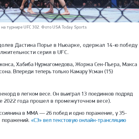
на турнире UFC 302.
Фото USA Today Sports
долев Дастина Порье в Ньюарке, одержал 14-ю победу
олжительности серия в UFC.
жонса, Хабиба Нурмагомедова, Жоржа Сен-Пьера, Макса
она. Впереди теперь только Камару Усман (15)
рекорд в легком весе. Он выиграл 13 поединков подряд
е 2022 года прошел в промежуточном весе).
оссиянина в ММА — 26 побед и одно поражение, у 35-
9 поражений.
«СЭ» вел текстовую онлайн-трансляцию