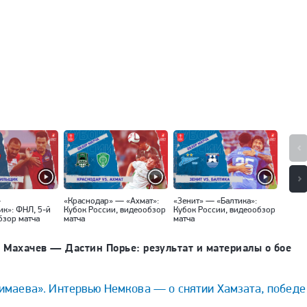
—
«Краснодар» — «Ахмат»:
«Зенит» — «Балтика»:
«Спар
ик»: ФНЛ, 5-й
Кубок России, видеообзор
Кубок России, видеообзор
Кубок
бзор матча
матча
матча
матча
 Махачев — Дастин Порье: результат и материалы о бое
Чимаева». Интервью Немкова — о снятии Хамзата, победе