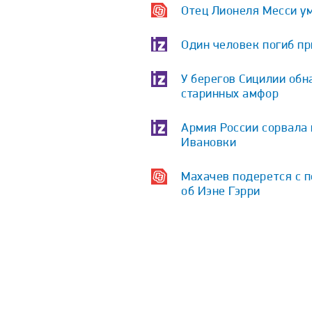
Отец Лионеля Месси у
Один человек погиб пр
У берегов Сицилии обн
старинных амфор
Армия России сорвала
Ивановки
Махачев подерется с п
об Иэне Гэрри