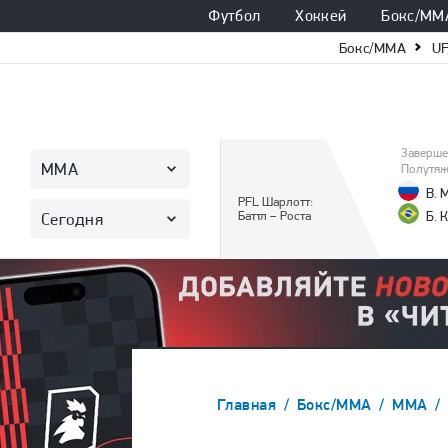
Футбол
Хоккей
Бокс/ММ
Бокс/ММА
U
Заверше
ММА
Полутяж
В. 
PFL Шарлотт:
Баттл – Роста
Б. 
Сегодня
Главная
Бокс/ММА
ММА