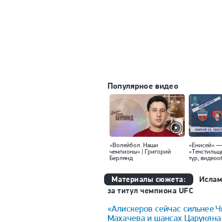
Популярное видео
«Волейбол. Наши
«Енисей» 
чемпионы» | Григорий
«Текстильщ
Берлянд
тур, видеоо
Материалы сюжета:
Ислам
за титул чемпиона UFC
«Алискеров сейчас сильнее 
Махачева и шансах Царукяна