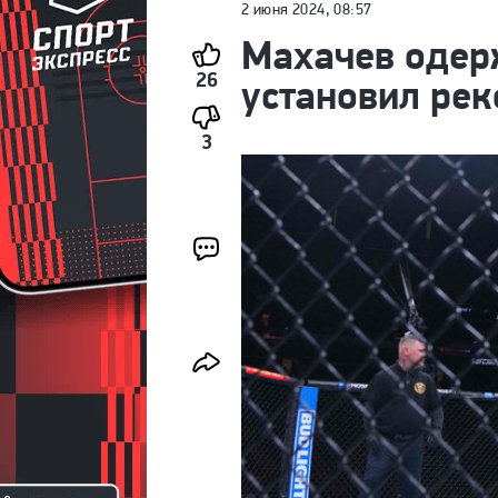
2 июня 2024, 08:57
Махачев одер
26
установил рек
3