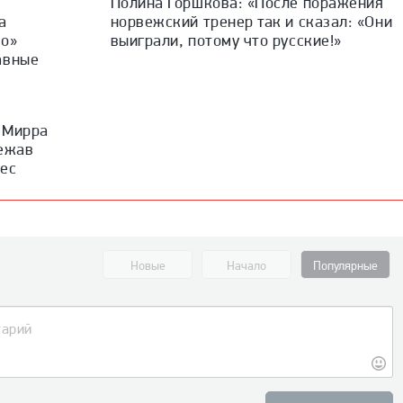
Полина Горшкова: «После поражения
а
норвежский тренер так и сказал: «Они
ко»
выиграли, потому что русские!»
авные
. Мирра
бежав
дес
Новые
Начало
Популярные