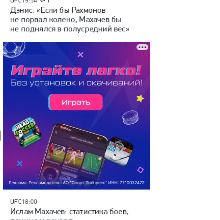
UFC
19:54
1
Дэнис: «Если бы Рахмонов
не порвал колено, Махачев бы
не поднялся в полусредний вес»
UFC
18:00
Ислам Махачев: статистика боев,