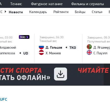
А
Теннис
Фигурное катание
Фильмы и сериалы
FC
Новости
Календарь
Рейтинги
Бойцы
Статьи
Завершено, 04:30
но, 03:00
Завершено, 06:3
Тяжелый вес
елый вес
Полутяжелый ве
Д. Гольцов
TKO
Молдавский
Д. Ягшиму
UD
Каппелозза
Х. Мажиев
С. Пауэлл
UFC