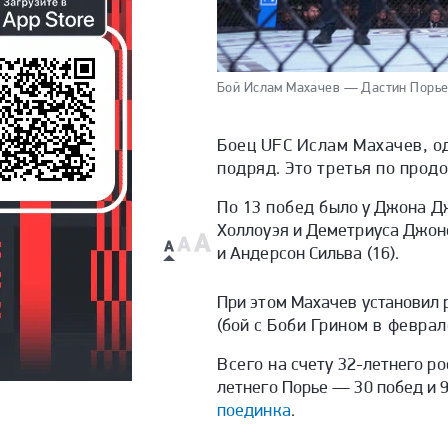
Бой Ислам Махачев — Дастин Порье 
Боец UFC Ислам Махачев, о
подряд. Это третья по прод
По 13 побед
было у Джона Д
Холлоуэя и Деметриуса Джонс
и Андерсон Сильва (16).
При этом Махачев установил 
(бой
с Боби Грином в феврал
Всего н
а счету 32-летнего р
летнего Порье — 30 побед и 
поединка
.