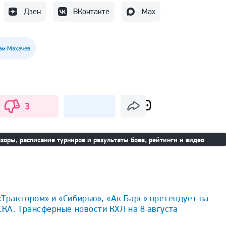
Дзен
ВКонтакте
Max
ам Махачев
3
зоры, расписание турниров и результаты боев, рейтинги и видео
Трактором» и «Сибирью», «Ак Барс» претендует на
СКА. Трансферные новости КХЛ на 8 августа