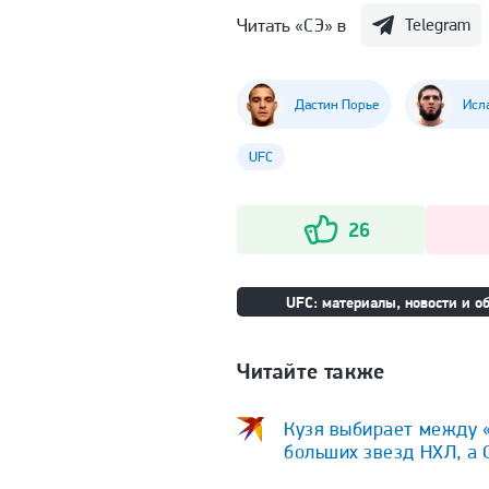
Читать «СЭ» в
Telegram
Дастин Порье
Исл
UFC
26
UFC: материалы, новости и об
Читайте также
Кузя выбирает между «
больших звезд НХЛ, а 