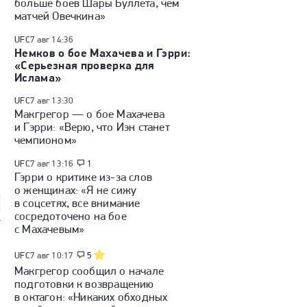
больше боев Шары Буллета, чем
матчей Овечкина»
UFC
7 авг 14:36
Немков о бое Махачева и Гэрри:
«Серьезная проверка для
Ислама»
UFC
7 авг 13:30
Макгрегор — о бое Махачева
и Гэрри: «Верю, что Иэн станет
чемпионом»
UFC
7 авг 13:16
1
Гэрри о критике из-за слов
о женщинах: «Я не сижу
в соцсетях, все внимание
сосредоточено на бое
с Махачевым»
UFC
7 авг 10:17
5
Макгрегор сообщил о начале
подготовки к возвращению
в октагон: «Никаких обходных