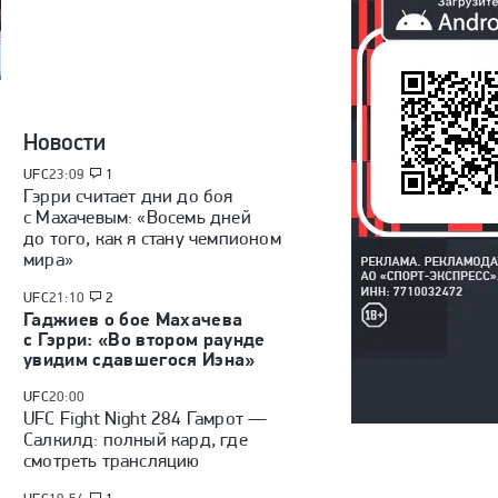
Новости
UFC
23:09
1
Гэрри считает дни до боя
с Махачевым: «Восемь дней
до того, как я стану чемпионом
мира»
UFC
21:10
2
Гаджиев о бое Махачева
с Гэрри: «Во втором раунде
увидим сдавшегося Иэна»
UFC
20:00
UFC Fight Night 284 Гамрот —
Салкилд: полный кард, где
смотреть трансляцию