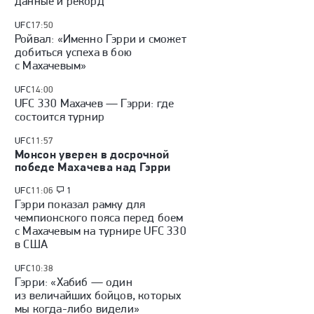
данные и рекорд
UFC
17:50
Ройвал: «Именно Гэрри и сможет
добиться успеха в бою
с Махачевым»
UFC
14:00
UFC 330 Махачев — Гэрри: где
состоится турнир
UFC
11:57
Монсон уверен в досрочной
победе Махачева над Гэрри
UFC
11:06
1
Гэрри показал рамку для
чемпионского пояса перед боем
с Махачевым на турнире UFC 330
в США
UFC
10:38
Гэрри: «Хабиб — один
из величайших бойцов, которых
мы когда-либо видели»