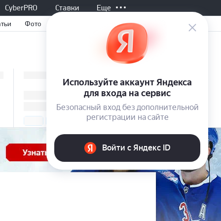
CyberPRO
Ставки
Еще
атьи
Фото
Все матчи