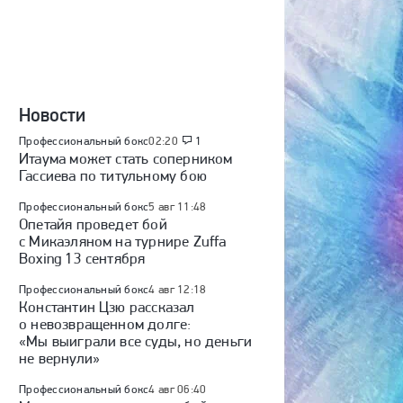
Новости
Профессиональный бокс
02:20
1
Итаума может стать соперником
Гассиева по титульному бою
Профессиональный бокс
5 авг 11:48
Опетайя проведет бой
с Микаэляном на турнире Zuffa
Boxing 13 сентября
Профессиональный бокс
4 авг 12:18
Константин Цзю рассказал
о невозвращенном долге:
«Мы выиграли все суды, но деньги
не вернули»
Профессиональный бокс
4 авг 06:40