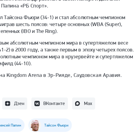
Папина «РБ Спорт».
ил Тайсона Фьюри (34-1) и стал абсолютным чемпионом
ыиграв шесть поясов: четыре основных (WBA (Super),
епенных (IBO и The Ring).
ервым абсолютным чемпионом мира в супертяжелом весе
1-2) в 2000 году, а также первым в эпоху четырех поясов.
бсолютным чемпионом мира в крузервейте и супертяжелом
филд (44-10).
на Kingdom Arena в Эр-Рияде, Саудовская Аравия.
Дзен
ВКонтакте
Max
ексей Папин
Тайсон Фьюри