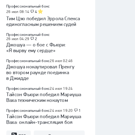
Профессиональный бокс
26 июл 08:14
4
Тим Цзю победил Эррола Спенса
единогласным решением судей
Профессиональный бокс
26 июл 04:29
2
Джошуа — о бое с Фьюри:
«Я вырву ему сердце»
Профессиональный бокс
26 июл 02:46
Джошуа нокаутировал Пренгу
во втором раунде поединка
в Джидде
Профессиональный бокс
24 июл 19:24
Тайсон Фьюри победил Мариуша
Ваха техническим нокаутом
Профессиональный бокс
24 июл 19:20
1
Тайсон Фьюри победил Мариуша
Ваха: онлайн-трансляция боя