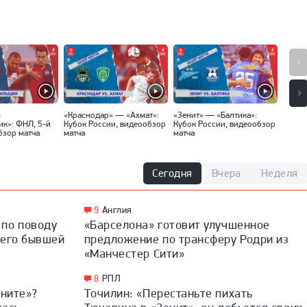
—
«Краснодар» — «Ахмат»:
«Зенит» — «Балтика»:
«Спар
ик»: ФНЛ, 5-й
Кубок России, видеообзор
Кубок России, видеообзор
Кубок
бзор матча
матча
матча
матча
Сегодня
Вчера
Неделя
9
Англия
 по поводу
«Барселона» готовит улучшенное
 его бывшей
предложение по трансферу Родри из
«Манчестер Сити»
8
РПЛ
ените»?
Точилин: «Перестаньте пихать