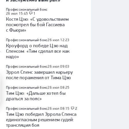
Профессиональный бокс
26 июл 15:45
1
Костя Цзю: «С удовольствием
посмотрел бы бой Гассиева
с Фьюри»
Профессиональный бокс
26 июл 12:23
Кроуфорд о победе Цзю над
Спенсом: «Тим сделал все как
надо»
Профессиональный бокс
26 июл 09:03
Эррол Спенс завершил карьеру
после поражения от Тима Цзю
Профессиональный бокс
26 июл 08:25
Тим Цзю: «Дальше хотел бы
драться за пояс»
Профессиональный бокс
26 июл 08:15
2
Тим Цзю победил Эррола Спенса
единогласным решением судей:
трансляция боя