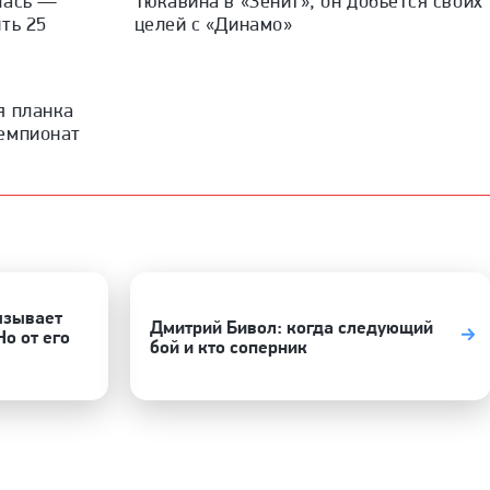
лась —
Тюкавина в «Зенит», он добьется своих
ть 25
целей с «Динамо»
я планка
емпионат
ызывает
Дмитрий Бивол: когда следующий
о от его
бой и кто соперник