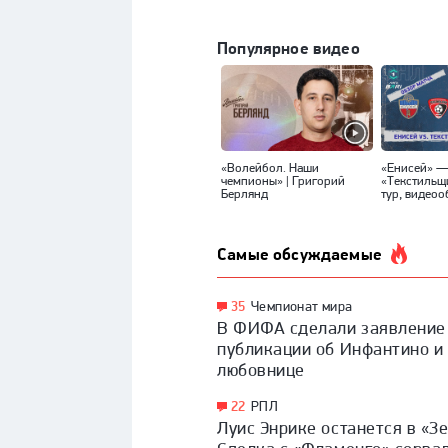
Популярное видео
«Волейбол. Наши
«Енисей» 
чемпионы» | Григорий
«Текстильщ
Берлянд
тур, видеоо
Самые обсуждаемые
35
Чемпионат мира
В ФИФА сделали заявление
публикации об Инфантино и
любовнице
22
РПЛ
Луис Энрике останется в «З