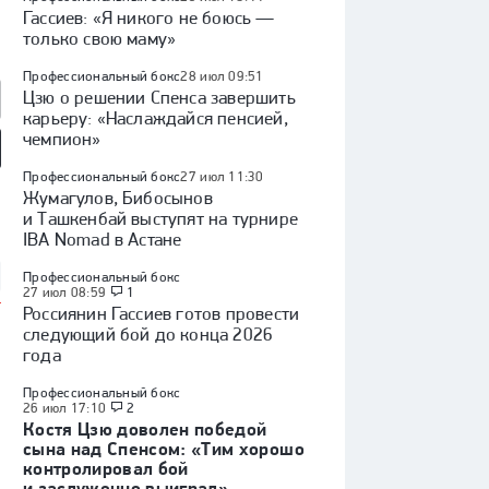
Гассиев: «Я никого не боюсь —
только свою маму»
Профессиональный бокс
28 июл 09:51
Цзю о решении Спенса завершить
карьеру: «Наслаждайся пенсией,
чемпион»
Профессиональный бокс
27 июл 11:30
так» — «Оренбург»:
«Факел» — «Динамо»
Куда перейдет Кузнецов /
Жумагулов, Бибосынов
 России, видеообзор
(Москва): Кубок России,
Глотов в СКА / трансферы
видеообзор матча
КХЛ
и Ташкенбай выступят на турнире
IBA Nomad в Астане
Профессиональный бокс
27 июл 08:59
1
Россиянин Гассиев готов провести
следующий бой до конца 2026
года
Профессиональный бокс
26 июл 17:10
2
Костя Цзю доволен победой
сына над Спенсом: «Тим хорошо
контролировал бой
и заслуженно выиграл»