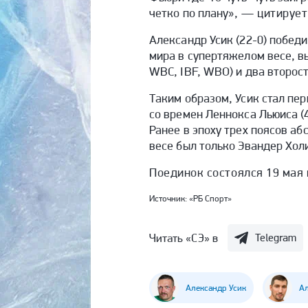
четко по плану
»
,
— цитирует 
Александр Усик (22-0) побед
мира в супертяжелом весе, в
WBC, IBF, WBO) и два второст
Таким образом, Усик стал п
со времен Леннокса Льюиса (4
Ранее в эпоху трех поясов а
весе был только Эвандер Холи
Поединок состоялся 19 мая 
Источник:
«РБ Спорт»
Читать «СЭ» в
Telegram
Александр Усик
Ал