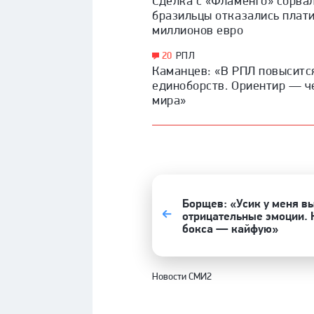
Сделка с «Фламенго» сорва
бразильцы отказались плати
миллионов евро
20
РПЛ
Каманцев: «В РПЛ повыситс
единоборств. Ориентир — ч
мира»
Борщев: «Усик у меня в
отрицательные эмоции. Н
бокса — кайфую»
Новости СМИ2