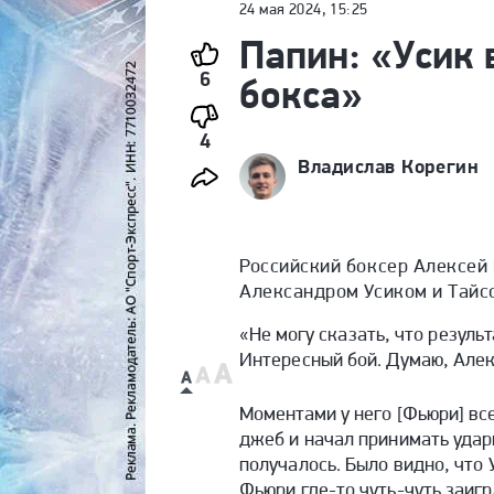
24 мая 2024, 15:25
Папин: «Усик 
6
бокса»
4
Владислав Корегин
Российский боксер Алексей
Александром Усиком и Тайс
«
Не могу сказать, что резуль
Интересный бой. Думаю, Алек
Моментами у него [Фьюри] все
джеб и начал принимать удары
получалось. Было видно, что
Фьюри где-то чуть-чуть заигр