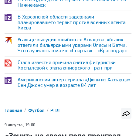
Нижнекамск
В Херсонской области задержали
планировавшего теракт против военных агента
Киева
Угальде вынудил ошибиться Агкацева, «быки»
ответили бильярдными ударами Оласы и Батчи.
Что случилось в матче «Спартак» - «Краснодар»
Стала известна причина снятия фигуристки
Костылевой с этапа юниорского Гран-при
Американский актер сериала «Дюки из Хаззарда»
Бен Джонс умер в возрасте 84 лет
Главная
Футбол
РПЛ
9 августа, 19:00
«Зенит» на своем поле проиграл