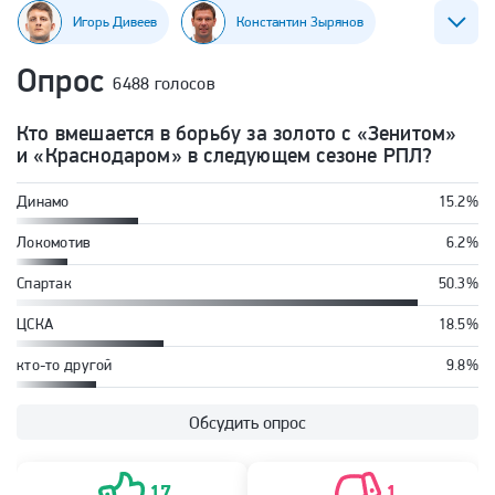
Игорь Дивеев
Константин Зырянов
Опрос
6488 голосов
Лусиано Гонду
Футбол
РПЛ
ФК Зенит
Кто вмешается в борьбу за золото с «Зенитом»
ФК ЦСКА (Москва)
и «Краснодаром» в следующем сезоне РПЛ?
Динамо
15.2%
Локомотив
6.2%
Спартак
50.3%
ЦСКА
18.5%
кто-то другой
9.8%
Обсудить опрос
17
1