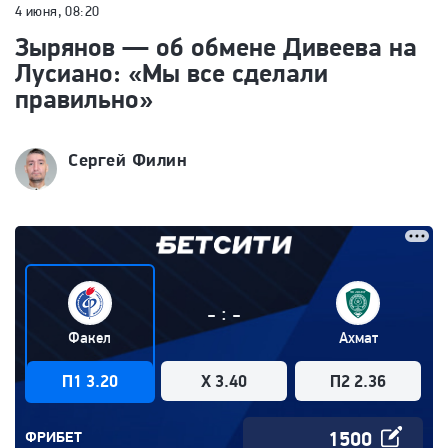
4 июня, 08:20
Зырянов — об обмене Дивеева на
Лусиано: «Мы все сделали
правильно»
Сергей Филин
:
-
-
Факел
Ахмат
П1 3.20
X 3.40
П2 2.36
ФРИБЕТ