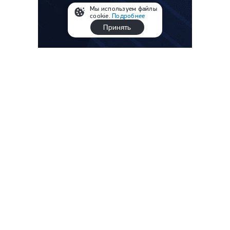
Мы используем файлы
cookie.
Подробнее
Принять
Читайте также
Умер отец Месси. Каким был Хорхе и почему без
него не было бы великого Лео
В Херсонской области задержали
планировавшего теракт против военных агента
Киева
Угальде вынудил ошибиться Агкацева, «быки»
ответили бильярдными ударами Оласы и Батчи.